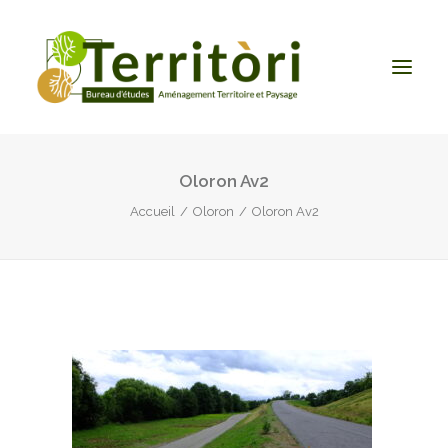
Oloron Av2
ACCUEIL
Accueil
Oloron
Oloron Av2
LE BUREAU
NOS PRESTATIONS
CONTACT