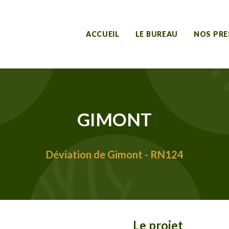
ACCUEIL
LE BUREAU
NOS PRE
GIMONT
Déviation de Gimont - RN124
Le projet